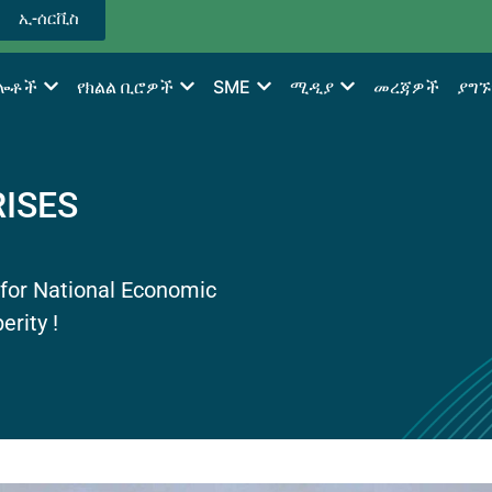
ኢ-ሰርቪስ
ግሎቶች
የክልል ቢሮዎች
SME
ሚዲያ
መረጃዎች
ያግኙ
ISES
for National Economic
rity !