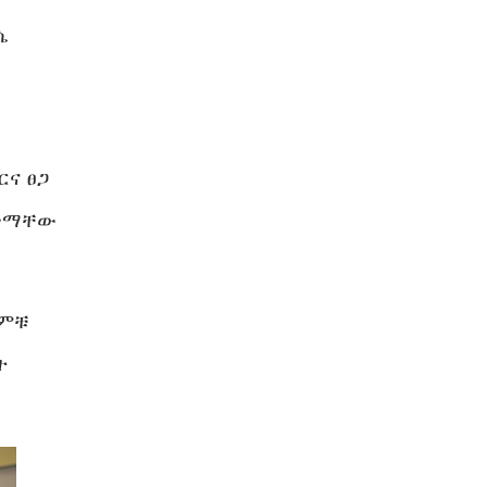
ጉሴ
ርና ፀጋ
ገጥማቸው
 ምቹ
ት