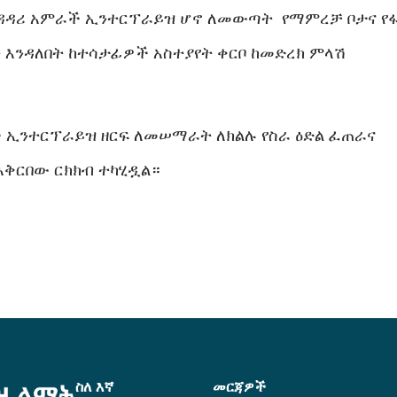
ወዳዳሪ አምራች ኢንተርፕራይዝ ሆኖ ለመውጣት የማምረቻ ቦታና የ
ት እንዳለበት ከተሳታፊዎች አስተያየት ቀርቦ ከመድረክ ምላሽ
ች ኢንተርፕራይዝ ዘርፍ ለመሠማራት ለክልሉ የስራ ዕድል ፈጠራና
አቅርበው ርክክብ ተካሂዷል።
ስለ እኛ
መርጃዎች