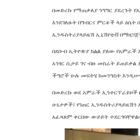
በመድረኩ የማጠቃለያ ንግግር ያደረጉት የ
እንደገለፁት በግብርና ምርቶች ላይ ዕሴት
ኢንዱስትሪያላይዜሽ ኢኒሽየቲቭ በማዘጋጀት
በደቡብ ኢትዮጵያ ክልል ያለው የአምራች 
አንፃር ሲታይ ገና ብዙ መስራት ይጠይቃል
ችግሮች ሁሉ መፍትሄ ከመንግስት እንዲሠ
በመድረኩ ወደ አምራች ኢንተርፕራይዞች ዘ
ሁኔታዎች፤ የገጠር ኢንዱስትሪያላይዜሽን 
አፈጻጸም ቀርበው ውይይት ተደርጎባቸዋል፡