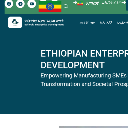
ኢንትራኔት
አማርኛ
English
መነሻ ገጽ
ስለ እኛ
አገል
ETHIOPIAN ENTERPR
DEVELOPMENT
Empowering Manufacturing SMEs 
Transformation and Societal Prospe