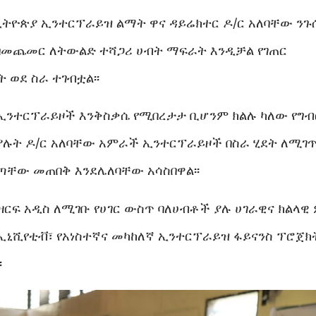
ኢትዮጵያ ኢንተርፕራይዝ ልማት ዋና ዳይሬክተር ዶ/ር አለባቸው ን
 በመጨመር ለትውልድ ተሻጋሪ ሀብት ማፍራት እንዲቻል የገጠር
 ወደ ስራ ተገብቷል፡፡
ኢንተርፕራይዞች እንቅስቃሴ የሚበረታታ ቢሆንም ክልሉ ካለው የግብ
 ያሉት ዶ/ር አለባቸው አምራች ኢንተርፕራይዞች በስራ ሂደት ለሚ
ጣቸው መጠበቅ እንደሌለባቸው አሳስበዋል፡፡
ርፍ አዲስ ለሚገቡ የሀገር ውስጥ ባለሀብቶች ያሉ ሀገራዊና ክልላዊ
ኢኒሺየቲቭ፣ የአነስተኛና መካከለኛ ኢንተርፕራይዝ ፋይናንስ ፕሮጀክ
፡