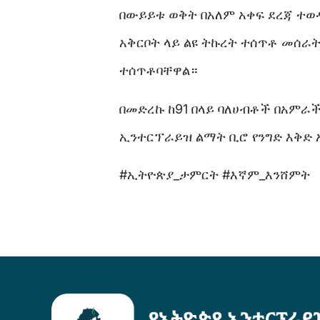
በውይይቱ ወቅት በአለም አቀፍ ደረጃ ተ
አቅርቦት ላይ ልዩ ትኩረት ተሰጥቶ መሰራ
ተሰጥቶባቸዋል።
በመድረኩ ከ91 በላይ ባለሀብቶች በአምራ
ኢንተርፕራይዝ ልማት ቢሮ የንግድ እቅድ 
#ኢትዮጵያ_ታምርት #እኛም_እንሸምት