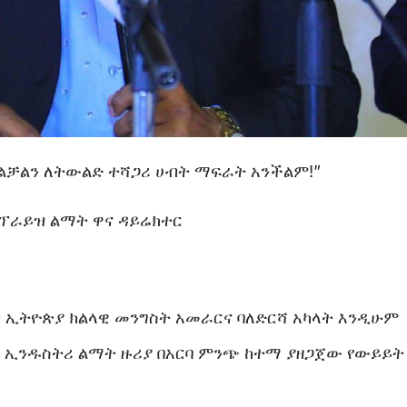
ልቻልን ለትውልድ ተሻጋሪ ሀብት ማፍራት አንችልም!”
ርፕራይዝ ልማት ዋና ዳይሬክተር
 ኢትዮጵያ ክልላዊ መንግስት አመራርና ባለድርሻ አካላት እንዲሁም
 ኢንዱስትሪ ልማት ዙሪያ በአርባ ምንጭ ከተማ ያዘጋጀው የውይይት