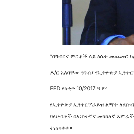
“በግብርና ምርቶች ላይ ዕሴት መጨመር ካ
ዶ/ር አለባቸው ንጉሴ፣ የኢትዮጵያ ኢንተ
EED የካቲት 10/2017 ዓ.ም
የኢትዮጵያ ኢንተርፕራይዝ ልማት ለደቡብ
ባለሀብቶች በአነስተኛና መካከለኛ አምራች
ተጠናቀቀ።