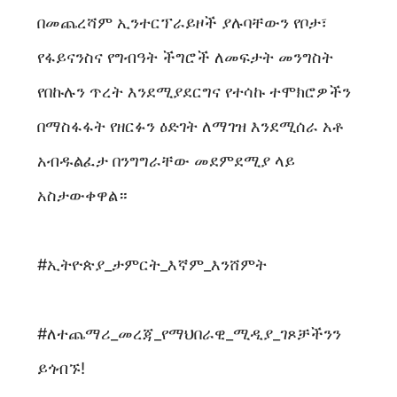
በመጨረሻም ኢንተርፕራይዞች ያሉባቸውን የቦታ፣
የፋይናንስና የግብዓት ችግሮች ለመፍታት መንግስት
የበኩሉን ጥረት እንደሚያደርግና የተሳኩ ተሞክሮዎችን
በማስፋፋት የዘርፉን ዕድገት ለማገዝ እንደሚሰራ አቶ
አብዱልፈታ በንግግራቸው መደምደሚያ ላይ
አስታውቀዋል።
#ኢትዮጵያ_ታምርት_እኛም_እንሸምት
#ለተጨማሪ_መረጃ_የማህበራዊ_ሚዲያ_ገጾቻችንን
ይጎብኙ!