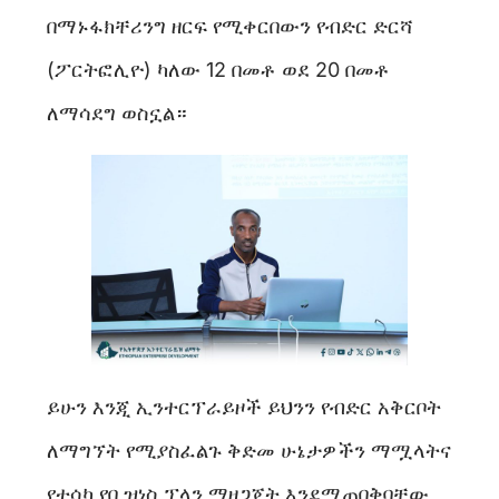
በማኑፋክቸሪንግ ዘርፍ የሚቀርበውን የብድር ድርሻ
(ፖርትፎሊዮ) ካለው 12 በመቶ ወደ 20 በመቶ
ለማሳደግ ወስኗል።
ይሁን እንጂ ኢንተርፕራይዞች ይህንን የብድር አቅርቦት
ለማግኘት የሚያስፈልጉ ቅድመ ሁኔታዎችን ማሟላትና
የተሳካ የቢዝነስ ፕላን ማዘጋጀት እንደሚጠበቅባቸው