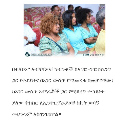
በተለይም አብዛኛዎቹ ግብዓቶች ከአግሮ-ፕሮሰሲንግ
ጋር የተያያዙና በአገር ውስጥ የሚመረቱ በመሆናቸው፣
ከአገር ውስጥ አምራቾች ጋር የሚደረግ ቀጣይነት
ያለው ትስስር ለኢንተርፕራይዞቹ ስኬት ወሳኝ
መሆኑንም አስገንዝበዋል።