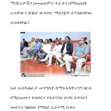
ማሽነሪዎችን በመጠቀምና ጥራትን በማስጠበቅ
ራሳቸውን ለገበያ ውድድር ማዘጋጀት እንዳለባቸው
አሳስበዋል።
አቶ አብዱልፈታ መንግስት ለማኑፋክቸሪንግ ዘርፉ
የሚሰጠውን የብድርና የፋይናንስ ድጋፍ እያሳደገ
መሆኑን ገልጸው የማክሮ ኢኮኖሚ ቡድኑ