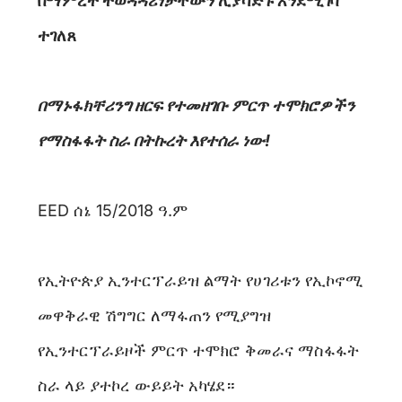
በማምረት ተወዳዳሪነታቸውን ሊያሳድጉ እንደሚገባ
ተገለጸ
በማኑፋክቸሪንግ ዘርፍ የተመዘገቡ ምርጥ ተሞክሮዎችን
የማስፋፋት ስራ በትኩረት እየተሰራ ነው!
EED ሰኔ 15/2018 ዓ.ም
የኢትዮጵያ ኢንተርፕራይዝ ልማት የሀገሪቱን የኢኮኖሚ
መዋቅራዊ ሽግግር ለማፋጠን የሚያግዝ
የኢንተርፕራይዞች ምርጥ ተሞክሮ ቅመራና ማስፋፋት
ስራ ላይ ያተኮረ ውይይት አካሄደ።