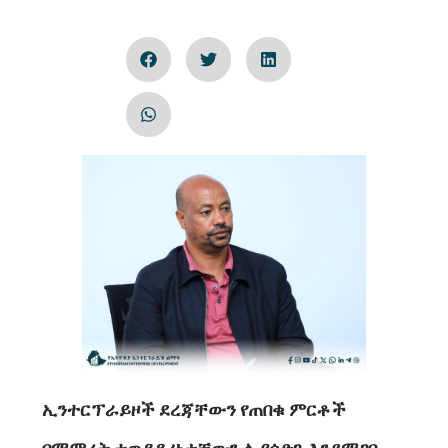
ኢንተርፕራይዞች ደረጃቸውን የጠበቁ ምርቶች