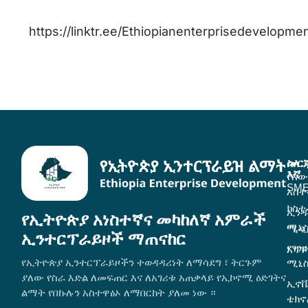
‌‎https://linktr.ee/Ethiopianenterprisedevelopme
ስለ
መር
እኛ
የእ
SME
አስተ
ክስተ
ኢንዱ
የኢትዮጵያ አነስተኛና መካከለኛ አምራች
ሚኒ
ሚዲ
ኢንተርፕራይዞች ማጠናከር
የገን
አግኙ
የኢትዮጵያ ኢንተርፕራይዞችን ተወዳዳሪነት ለማሳደግ ፣ ትርጉም
ሚኒ
ያለው የስራ እድል ለመፍጠር እና ለአገሪቱ አጠቃላይ የኢኮኖሚ ዕድገትና
ኢኖቬ
ልማት የበኩሉን አስተዋፅኦ ለማበርከት ያለመ ነው ።
ቴክ