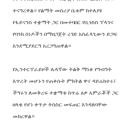
ተናግረዋል። የልማት መስሪያ ቤቱም ከተለያዩ
የፋይናንስ ተቋማት ጋር በመተባበር የቢዝነስ ፕላንና
የባንክ ሰነዶችን በማዘጋጀት ረገድ አስፈላጊውን ድጋፍ
እንደሚያደርግ አረጋግጠዋል።
የኢንተርፕራይዞች ሌላኛው ትልቅ ማነቆ የግብዓት
እጥረት መሆኑን የጠቀሱት ምክትል ዋና ዳይሬክተሩ፤
ችግሩን ለመቅረፍ ተቋማቱ ከጥሬ ዕቃ አምራቾች ጋር
ዘላቂ የሆነ ቀጥታ ትስስር መፍጠር እንዳለባቸው
መክረዋል።