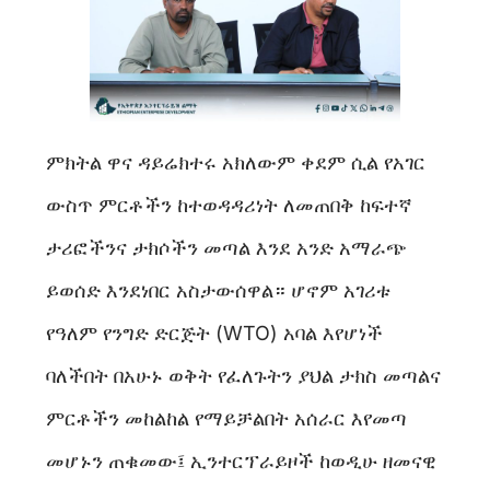
ምክትል ዋና ዳይሬክተሩ አክለውም ቀደም ሲል የአገር
ውስጥ ምርቶችን ከተወዳዳሪነት ለመጠበቅ ከፍተኛ
ታሪፎችንና ታክሶችን መጣል እንደ አንድ አማራጭ
ይወሰድ እንደነበር አስታውሰዋል። ሆኖም አገሪቱ
የዓለም የንግድ ድርጅት (WTO) አባል እየሆነች
ባለችበት በአሁኑ ወቅት የፈለጉትን ያህል ታክስ መጣልና
ምርቶችን መከልከል የማይቻልበት አሰራር እየመጣ
መሆኑን ጠቁመው፤ ኢንተርፕራይዞች ከወዲሁ ዘመናዊ