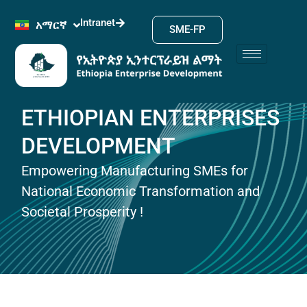
Intranet
አማርኛ
English
SME-FP
ETHIOPIAN ENTERPRISES
DEVELOPMENT
Empowering Manufacturing SMEs for
National Economic Transformation and
Societal Prosperity !