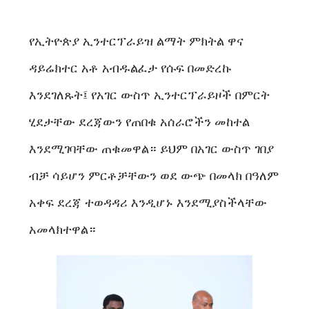
የኢትዮጵያ ኢንተርፕራይዝ ልማት ምክትል ዋና
ዳይሬክተር አቶ አብዱልፈታ የሱፍ በመድረኩ
እንደገለጹት፤ የአገር ውስጥ ኢንተርፕራይዞች በምርት
ሂደታቸው ደረጃውን የጠበቁ አሰራሮችን መከተል
እንደሚገባቸው ጠቁመዋል። ይህም በአገር ውስጥ ገበያ
ብቻ ሳይሆን ምርቶቻቸውን ወደ ውጭ በመላክ በዓለም
አቀፍ ደረጃ ተወዳዳሪ እንዲሆኑ እንደሚያስችላቸው
አመላክተዋል።