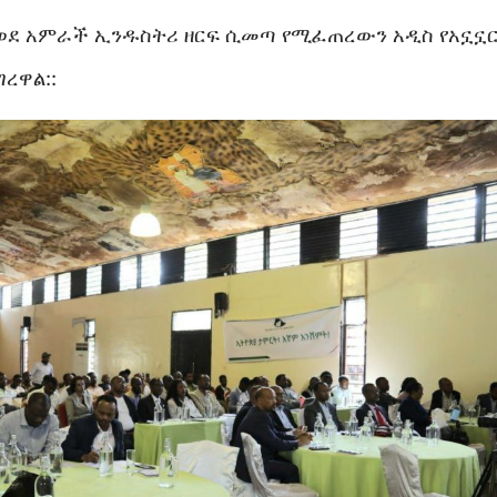
 ወደ አምራች ኢንዱስትሪ ዘርፍ ሲመጣ የሚፈጠረውን አዲስ የአኗኗ
ረዋል::