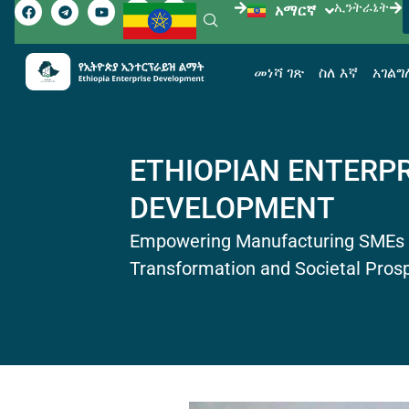
ኢንትራኔት
አማርኛ
English
መነሻ ገጽ
ስለ እኛ
አገል
ETHIOPIAN ENTERPR
DEVELOPMENT
Empowering Manufacturing SMEs 
Transformation and Societal Prospe