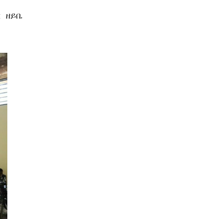
ር ዘይቤ