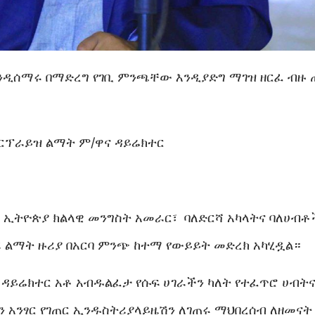
እንዲሰማሩ በማድረግ የገቢ ምንጫቸው እንዲያድግ ማገዝ ዘርፈ ብዙ
ርፕራይዝ ልማት ም/ዋና ዳይሬክተር
ኢትዮጵያ ክልላዊ መንግስት አመራር፣ ባለድርሻ አካላትና ባለሀብቶ
 ልማት ዙሪያ በአርባ ምንጭ ከተማ የውይይት መድረክ አካሂዷል።
ዳይሬክተር አቶ አብዱልፈታ የሱፍ ሀገራችን ካለት የተፈጥሮ ሀብት
ን አንፃር የገጠር ኢንዱስትሪያላይዜሽን ለገጠሩ ማህበረሰብ ለዘመናት