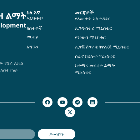
ስለ እኛ
መርጃዎች
SMEFP
የእውቀት አስተዳደር
ክስተቶች
ኢንዱስትሪ ሚኒስቴር
ሚዲያ
የገንዘብ ሚኒስቴር
አግኙን
ኢኖቬሽንና ቴክኖሎጂ ሚኒስቴር
ስራና ክህሎት ሚኒስቴር
ው የስራ እድል
ከተማና መሰረተ ልማት
 አስተዋፅኦ
ሚኒስቴር
ይመዝገቡ