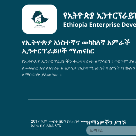
የኢትዮጵያ አነስተኛና መካከለኛ አምራች
ኢንተርፕራይዞች ማጠናከር
የኢትዮጵያ ኢንተርፕራይዞችን ተወዳዳሪነት ለማሳደግ ፣ ትርጉም ያለ
ለመፍጠር እና ለአገሪቱ አጠቃላይ የኢኮኖሚ ዕድገትና ልማት የበኩሉን
ለማበርከት ያለመ ነው ።
ዝማኔዎችን ያግኙ
2017 ዓ.ም መብቱ በህግ የተጠበቀ ነው
ኢኮቴ ስራ አስፈጻሚ