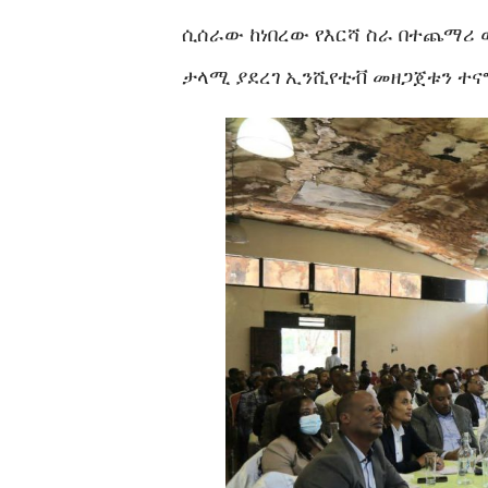
ሲሰራው ከነበረው የእርሻ ስራ በተጨማሪ
ታላሚ ያደረገ ኢንሺየቲቭ መዘጋጀቱን ተናግ