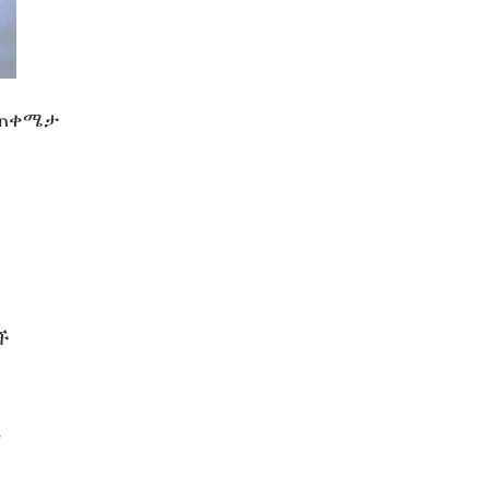
 ጠቀሜታ
ች
ና