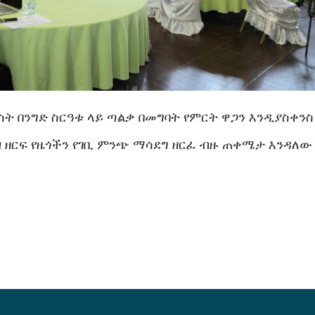
ት በንግድ ስርዓቱ ላይ ጣልቃ በመግባት የምርት ዋጋን እንዲያስቀንስ
ዘርፍ የዜጎችን የገቢ ምንጭ ማሳደግ ዘርፈ ብዙ ጠቀሜታ እንዳለው