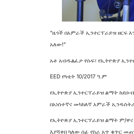
“ዜጎች በአምራች ኢንተርፕራይዝ ዘርፍ 
አለው!”
አቶ አብዱልፈታ የሱፍ፣ የኢትዮጵያ ኢንተ
EED የካቲት 10/2017 ዓ.ም
የኢትዮጵያ ኢንተርፕራይዝ ልማት ከደቡብ 
በአነስተኛና መካከለኛ አምራች ኢንዱስትሪ
የኢትዮጵያ ኢንተርፕራይዝ ልማት ም/ዋና 
እያሻቀበ ካለው ሰፊ የስራ አጥ ቁጥር መጠ