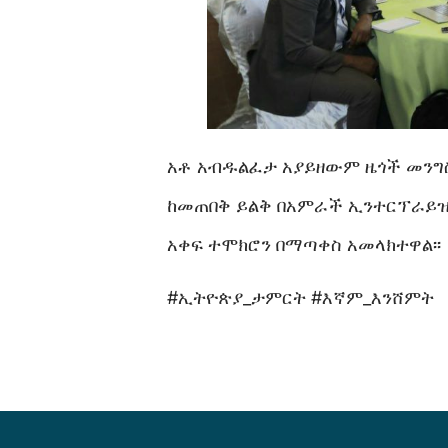
አቶ አብዱልፈታ አያይዘውም ዜጎች መንግስ
ከመጠበቅ ይልቅ በአምራች ኢንተርፕራይዝ 
አቀፍ ተሞክሮን በማጣቀስ አመላክተዋል፡፡
#ኢትዮጵያ_ታምርት #እኛም_እንሸምት