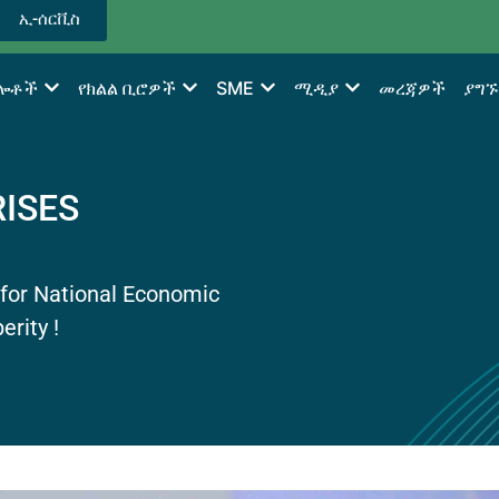
ኢ-ሰርቪስ
ግሎቶች
የክልል ቢሮዎች
SME
ሚዲያ
መረጃዎች
ያግኙ
ISES
for National Economic
rity !